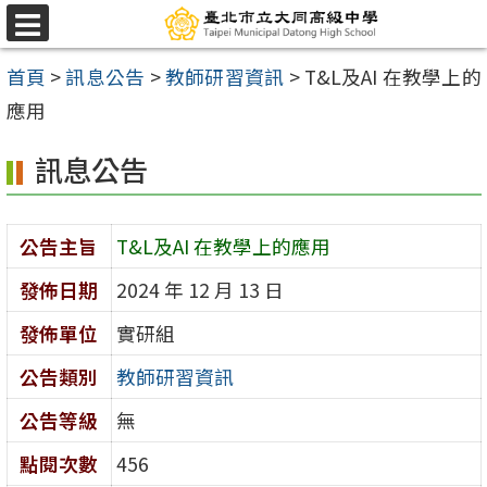
跳
選
至
單
首頁
>
訊息公告
>
教師研習資訊
>
T&L及AI 在教學上的
主
應用
要
內
訊息公告
容
區
公告主旨
T&L及AI 在教學上的應用
發佈日期
2024 年 12 月 13 日
發佈單位
實研組
公告類別
教師研習資訊
公告等級
無
點閱次數
456