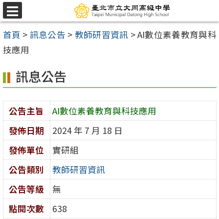
跳
選
至
單
首頁
>
訊息公告
>
教師研習資訊
>
AI數位素養教育與科
主
技應用
要
內
訊息公告
容
區
公告主旨
AI數位素養教育與科技應用
發佈日期
2024 年 7 月 18 日
發佈單位
實研組
公告類別
教師研習資訊
公告等級
無
點閱次數
638