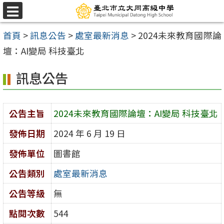
跳
選
至
單
首頁
>
訊息公告
>
處室最新消息
>
2024未來教育國際論
主
壇：AI變局 科技臺北
要
內
訊息公告
容
區
公告主旨
2024未來教育國際論壇：AI變局 科技臺北
發佈日期
2024 年 6 月 19 日
發佈單位
圖書館
公告類別
處室最新消息
公告等級
無
點閱次數
544