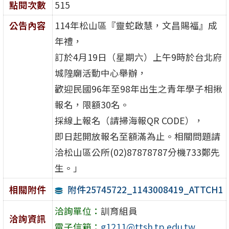
點閱次數
515
公告內容
114年松山區『靈蛇啟慧，文昌賜福』成
年禮，
訂於4月19日（星期六）上午9時於台北府
城隍廟活動中心舉辦，
歡迎民國96年至98年出生之青年學子相揪
報名，限額30名。
採線上報名（請掃海報QR CODE），
即日起開放報名至額滿為止。相關問題請
洽松山區公所(02)87878787分機733鄭先
生。」
附件25745722_1143008419_ATTCH1
相關附件
洽詢單位：
訓育組員
洽詢資訊
電子信箱：
g1211@ttsh.tp.edu.tw