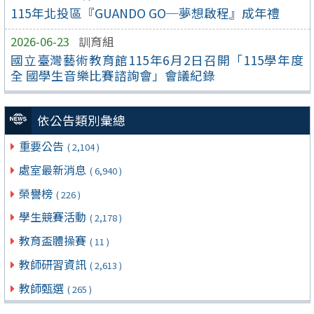
115年北投區『GUANDO GO─夢想啟程』成年禮
2026-06-23
訓育組
國立臺灣藝術教育館115年6月2日召開「115學年度
全 國學生音樂比賽諮詢會」會議紀錄
依公告類別彙總
重要公告
( 2,104 )
處室最新消息
( 6,940 )
榮譽榜
( 226 )
學生競賽活動
( 2,178 )
教育盃體操賽
( 11 )
教師研習資訊
( 2,613 )
教師甄選
( 265 )