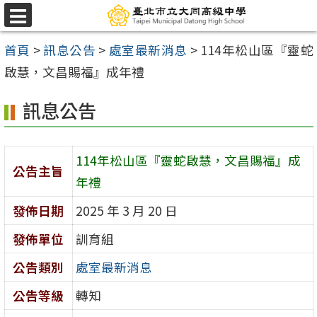
跳
選
至
單
首頁
>
訊息公告
>
處室最新消息
>
114年松山區『靈蛇
主
啟慧，文昌賜福』成年禮
要
內
訊息公告
容
區
114年松山區『靈蛇啟慧，文昌賜福』成
公告主旨
年禮
發佈日期
2025 年 3 月 20 日
發佈單位
訓育組
公告類別
處室最新消息
公告等級
轉知