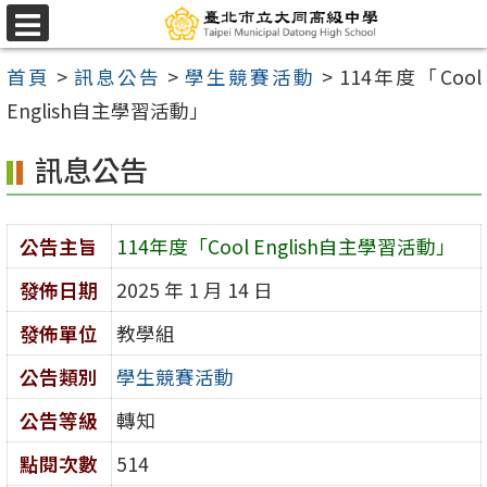
跳
選
至
單
首頁
>
訊息公告
>
學生競賽活動
>
114年度「Cool
主
English自主學習活動」
要
內
訊息公告
容
區
公告主旨
114年度「Cool English自主學習活動」
發佈日期
2025 年 1 月 14 日
發佈單位
教學組
公告類別
學生競賽活動
公告等級
轉知
點閱次數
514