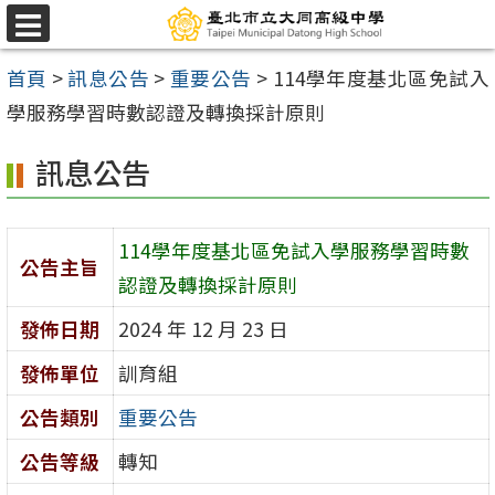
跳
選
至
單
首頁
>
訊息公告
>
重要公告
>
114學年度基北區免試入
主
學服務學習時數認證及轉換採計原則
要
內
訊息公告
容
區
114學年度基北區免試入學服務學習時數
公告主旨
認證及轉換採計原則
發佈日期
2024 年 12 月 23 日
發佈單位
訓育組
公告類別
重要公告
公告等級
轉知