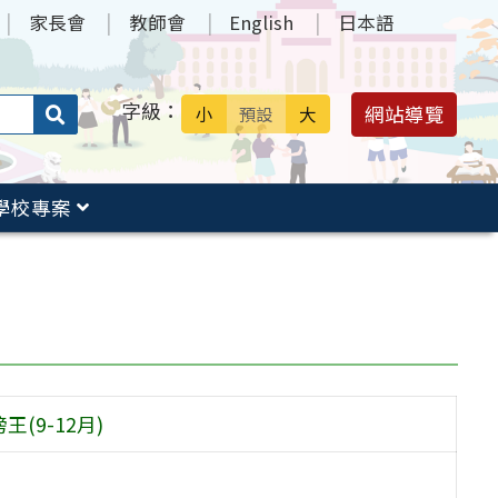
家長會
教師會
English
日本語
字級：
送出
網站導覽
小
預設
大
搜
尋：
學校專案
(9-12月)