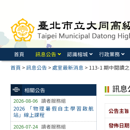
跳
至
主
要
內
容
首頁
訊息公告
認識榕城
行政業務
區
首頁
>
訊息公告
>
處室最新消息
>
113-1 期中閱讀
訊息
相關公告
2026-08-06
讀者服務組
2026 「物理暑假自主學習啟航
公告主旨
站」線上課程
發佈日期
2026-07-24
讀者服務組