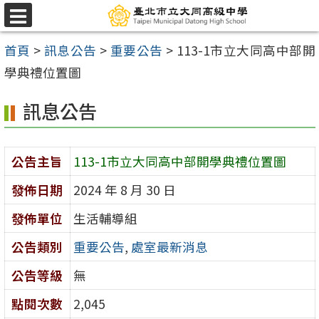
跳
選
至
單
首頁
>
訊息公告
>
重要公告
>
113-1市立大同高中部開
主
學典禮位置圖
要
內
訊息公告
容
區
公告主旨
113-1市立大同高中部開學典禮位置圖
發佈日期
2024 年 8 月 30 日
發佈單位
生活輔導組
公告類別
重要公告
,
處室最新消息
公告等級
無
點閱次數
2,045