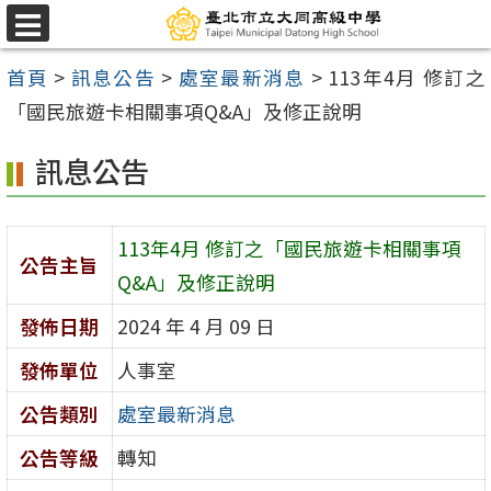
跳
選
至
單
首頁
>
訊息公告
>
處室最新消息
>
113年4月 修訂之
主
「國民旅遊卡相關事項Q&A」及修正說明
要
內
訊息公告
容
區
113年4月 修訂之「國民旅遊卡相關事項
公告主旨
Q&A」及修正說明
發佈日期
2024 年 4 月 09 日
發佈單位
人事室
公告類別
處室最新消息
公告等級
轉知