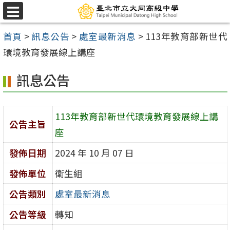
跳
選
至
單
首頁
>
訊息公告
>
處室最新消息
>
113年教育部新世代
主
環境教育發展線上講座
要
內
訊息公告
容
區
113年教育部新世代環境教育發展線上講
公告主旨
座
發佈日期
2024 年 10 月 07 日
發佈單位
衛生組
公告類別
處室最新消息
公告等級
轉知