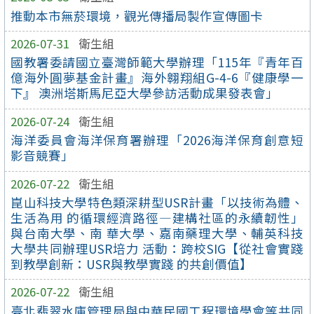
推動本市無菸環境，觀光傳播局製作宣傳圖卡
2026-07-31
衛生組
國教署委請國立臺灣師範大學辦理「115年『青年百
億海外圓夢基金計畫』海外翱翔組G-4-6『健康學一
下』 澳洲塔斯馬尼亞大學參訪活動成果發表會」
2026-07-24
衛生組
海洋委員會海洋保育署辦理「2026海洋保育創意短
影音競賽」
2026-07-22
衛生組
崑山科技大學特色類深耕型USR計畫「以技術為體、
生活為用 的循環經濟路徑—建構社區的永續韌性」
與台南大學、南 華大學、嘉南藥理大學、輔英科技
大學共同辦理USR培力 活動：跨校SIG【從社會實踐
到教學創新：USR與教學實踐 的共創價值】
2026-07-22
衛生組
臺北翡翠水庫管理局與中華民國工程環境學會等共同