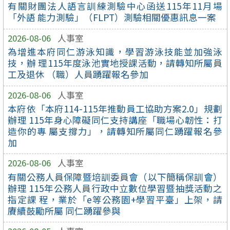
有關財團法人語言訓練測驗中心函送115年11月場
「外語 能力測驗」（FLPT）測驗相關優惠訊息一案
2026-08-06
人事室
為增進本府同仁游泳知識，學習游泳技能並加強泳
技，辦 理115年度泳池實地授課活動，請轉知所屬員
工及退休 （職）人員踴躍報名參加
2026-08-06
人事室
本府依「本府114-115年推動員工協助方案2.0」規劃
辦理 115年身心障礙同仁支持講座「職場心韌性：打
造你的專 屬支撐力」，請轉知所屬同仁踴躍報名參
加
2026-08-06
人事室
有關公務人員保障暨培訓委員會（以下簡稱保訓會）
辦理 115年公務人員行政中立數位學習暨抽獎活動之
指定課 程，業於「e等公務園+學習平臺」上架，請
賡續鼓勵所屬 同仁踴躍參與