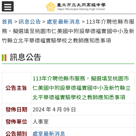
跳
選
至
單
首頁
>
訊息公告
>
處室最新消息
>
113年介聘他縣市服
主
務，擬選填至桃園市仁美國中附設華德福實國中小及新
要
竹縣立北平華德福實驗學校之教師應知悉事項
內
容
訊息公告
區
113年介聘他縣市服務，擬選填至桃園市
公告主旨
仁美國中附設華德福實國中小及新竹縣立
北平華德福實驗學校之教師應知悉事項
發佈日期
2024 年 4 月 09 日
發佈單位
人事室
公告類別
處室最新消息