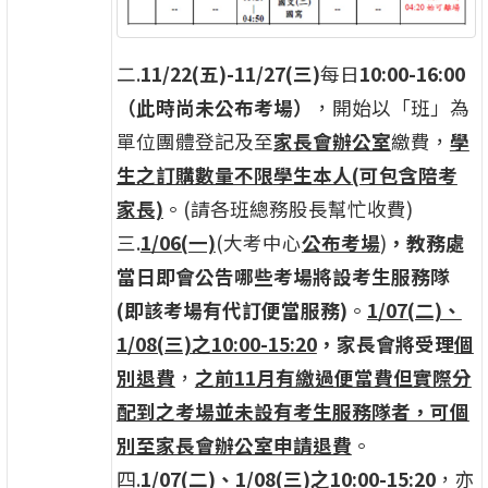
二.
11/22(
五)-11/27(三)
每日
10:00-16:00
（此時尚未公布考場）
，開始以「班」為
單位團體登記及至
家長會辦公室
繳費，
學
生之訂購數量不限
學生本人
(可包含陪考
家長)
。(請各班總務股長幫忙收費)
三.
1/06(
一)
(大考中心
公布考場
)
，教務處
當日即會公告哪些考場將設考生服務隊
(即該考場有代訂便當服務)
。
1/07(二)、
1/08(三)之10:00-15:20
，家長會將受理
個
別退費
，
之前11月有繳過便當費但實際分
配到之考場並未設有考生服務隊者，可個
別至家長會辦公室申請退費
。
四.
1/07(
二)、1/08(三)之10:00-15:20
，亦