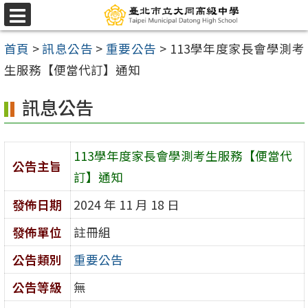
跳
選
至
單
首頁
>
訊息公告
>
重要公告
>
113學年度家長會學測考
主
生服務【便當代訂】通知
要
內
訊息公告
容
區
113學年度家長會學測考生服務【便當代
公告主旨
訂】通知
發佈日期
2024 年 11 月 18 日
發佈單位
註冊組
公告類別
重要公告
公告等級
無