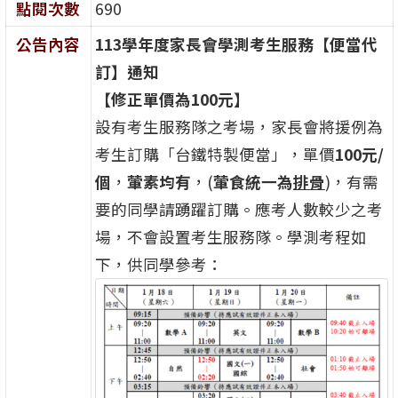
點閱次數
690
公告內容
113
學年度家長會學測考生服務【便當代
訂】通知
【修正單價為100元】
設有考生服務隊之考場，家長會將援例為
考生訂購「台鐵特製便當」，單價
100元/
個
，
葷素均有
，(
葷食統一為
排骨
)，有需
要的同學請踴躍訂購。應考人數較少之考
場，不會設置考生服務隊。學測考程如
下，供同學參考：