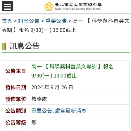
跳
選
至
單
首頁
>
訊息公告
>
重要公告
>
高一 【 科學與科普英文
主
專訓 】報名 9/30(一 ) 13:00截止
要
內
訊息公告
容
區
高一 【 科學與科普英文專訓 】報名
公告主旨
9/30(一 ) 13:00截止
發佈日期
2024 年 9 月 26 日
發佈單位
教務處
公告類別
重要公告
,
處室最新消息
公告等級
無