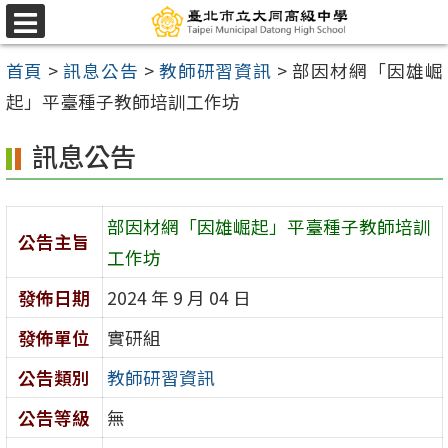
跳
選
至
單
首頁
>
訊息公告
>
教師研習資訊
>
部因材網「因雄崛
主
起」平臺種子教師培訓工作坊
要
內
訊息公告
容
區
部因材網「因雄崛起」平臺種子教師培訓
公告主旨
工作坊
發佈日期
2024 年 9 月 04 日
發佈單位
實研組
公告類別
教師研習資訊
公告等級
無