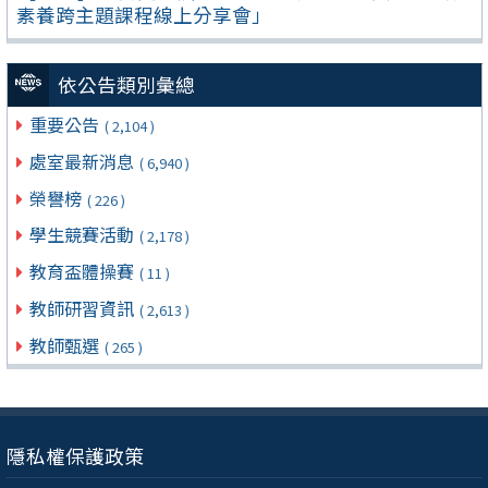
素養跨主題課程線上分享會」
依公告類別彙總
重要公告
( 2,104 )
處室最新消息
( 6,940 )
榮譽榜
( 226 )
學生競賽活動
( 2,178 )
教育盃體操賽
( 11 )
教師研習資訊
( 2,613 )
教師甄選
( 265 )
隱私權保護政策