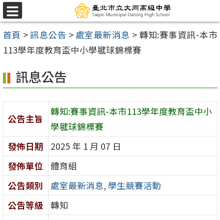
跳
選
至
單
首頁
>
訊息公告
>
處室最新消息
>
轉知:賽事資訊-本市
主
113學年度教育盃中小學毽球錦標賽
要
內
訊息公告
容
區
轉知:賽事資訊-本市113學年度教育盃中小
公告主旨
學毽球錦標賽
發佈日期
2025 年 1 月 07 日
發佈單位
體育組
公告類別
處室最新消息
,
學生競賽活動
公告等級
轉知