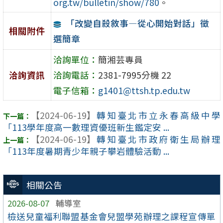
org.tw/bulletin/show/780
。
「改變自殺敘事—從心開始對話」徵
相關附件
選簡章
洽詢單位：
簡湘芸專員
洽詢資訊
洽詢電話：
2381-7995分機 22
電子信箱：
g1401@ttsh.tp.edu.tw
【2024-06-19】
轉知臺北市立永春高級中學
「113學年度高一數理資優班新生鑑定安 ...
【2024-06-19】
轉知臺北市政府衛生局辦理
「113年度暑期青少年親子攀岩體驗活動 ...
相關公告
2026-08-07
輔導室
檢送兒童福利聯盟基金會兒盟學苑辦理之課程宣傳單