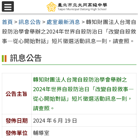
跳
選
至
單
首頁
>
訊息公告
>
處室最新消息
>
轉知財團法人台灣自
主
殺防治學會舉辦之2024年世界自殺防治日「改變自殺敘
要
事—從心開始對話」短片徵選活動訊息一則，請查照。
內
容
訊息公告
區
轉知財團法人台灣自殺防治學會舉辦之
2024年世界自殺防治日「改變自殺敘事—
公告主旨
從心開始對話」短片徵選活動訊息一則，
請查照。
發佈日期
2024 年 6 月 19 日
發佈單位
輔導室