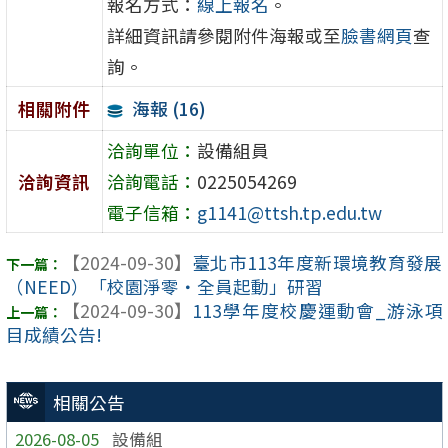
報名方式：
線上報名
。
詳細資訊請參閱附件海報或至
臉書網頁
查
詢。
海報 (16)
相關附件
洽詢單位：
設備組員
洽詢資訊
洽詢電話：
0225054269
電子信箱：
g1141@ttsh.tp.edu.tw
【2024-09-30】
臺北市113年度新環境教育發展
（NEED）「校園淨零・全員起動」研習
【2024-09-30】
113學年度校慶運動會_游泳項
目成績公告!
相關公告
2026-08-05
設備組