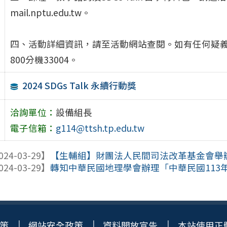
mail.nptu.edu.tw。
四、活動詳細資訊，請至活動網站查閱。如有任何疑義，
800分機33004。
2024 SDGs Talk 永續行動獎
洽詢單位：
設備組長
電子信箱：
g114@ttsh.tp.edu.tw
024-03-29】
【生輔組】財團法人民間司法改革基金會舉辦「1
024-03-29】
轉知中華民國地理學會辦理「中華民國113年第
策
網站安全政策
資料開放宣告
本站使用正