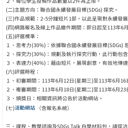
２、每位學生投稿作品數量以2件為上限。
(二)主題方向：聯合國永續發展目標(SDGs) 探究。
(三)作品規範：2-5分鐘短片1部，以此呈現對永續
(四)網路報名及線上作品繳件期間：即日起至113年6月
(五)評選標準：
１、思考力(30%)：依據聯合國永續發展目標(SDGs
２、探究力(30%)：規劃及執行探究行動，此行動
３、表達力(40%)：藉由短片，展現創意，有效地傳
(六)評選時程：
１、初審期間：113年6月12日(星期三)至113年6月16
２、複審期間：113年6月18日(星期二)至113年6月23
３、頒獎日：相關資訊將公告於活動網站。
(七)
活動網站
（含報名系統）
三、課程、教學諮詢及SDGs Talk 自學材料包，請逕洽