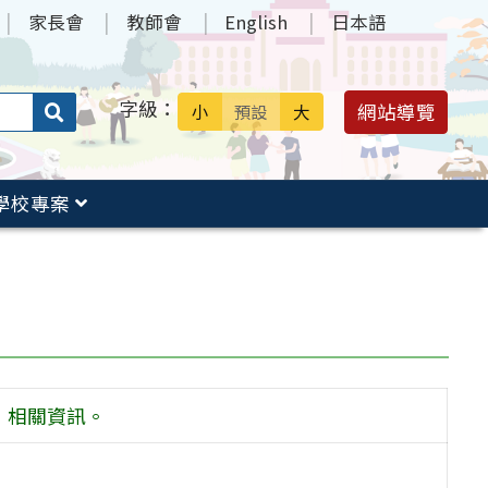
家長會
教師會
English
日本語
字級：
送出
網站導覽
小
預設
大
搜
尋：
學校專案
獎」相關資訊。