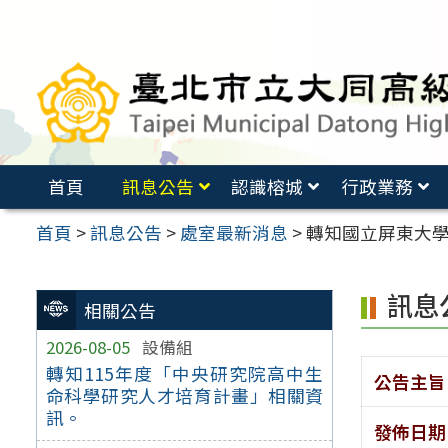
跳
至
主
要
內
容
首頁
訊息公告
認識榕城
行政業務
區
首頁
>
訊息公告
>
處室最新消息
>
轉知國立屏東大學辦理
訊息
相關公告
2026-08-05
設備組
轉知115年度「中央研究院高中生
公告主旨
命科學研究人才培育計畫」相關資
訊。
發佈日期