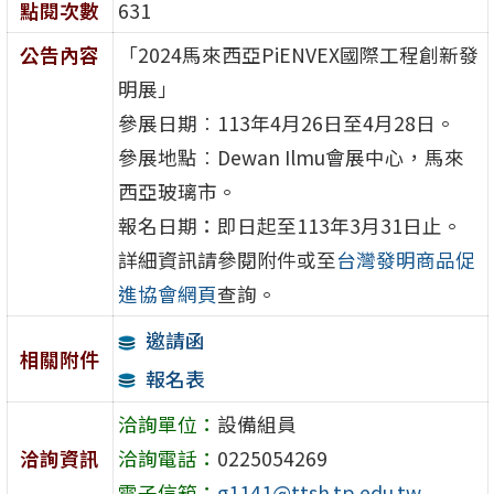
點閱次數
631
公告內容
「2024馬來西亞PiENVEX國際工程創新發
明展」
參展日期︰113年4月26日至4月28日。
參展地點︰Dewan Ilmu會展中心，馬來
西亞玻璃市。
報名日期：即日起至113年3月31日止。
詳細資訊請參閱附件或至
台灣發明商品促
進協會網頁
查詢。
邀請函
相關附件
報名表
洽詢單位：
設備組員
洽詢資訊
洽詢電話：
0225054269
電子信箱：
g1141@ttsh.tp.edu.tw