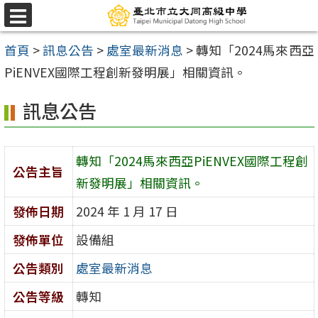
跳
選
至
單
首頁
>
訊息公告
>
處室最新消息
>
轉知「2024馬來西亞
主
PiENVEX國際工程創新發明展」相關資訊。
要
內
訊息公告
容
區
轉知「2024馬來西亞PiENVEX國際工程創
公告主旨
新發明展」相關資訊。
發佈日期
2024 年 1 月 17 日
發佈單位
設備組
公告類別
處室最新消息
公告等級
轉知