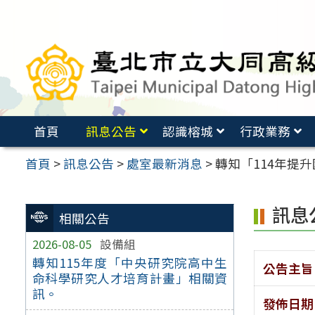
跳
至
主
要
內
容
首頁
訊息公告
認識榕城
行政業務
區
首頁
>
訊息公告
>
處室最新消息
>
轉知「114年提
訊息
相關公告
2026-08-05
設備組
轉知115年度「中央研究院高中生
公告主旨
命科學研究人才培育計畫」相關資
訊。
發佈日期