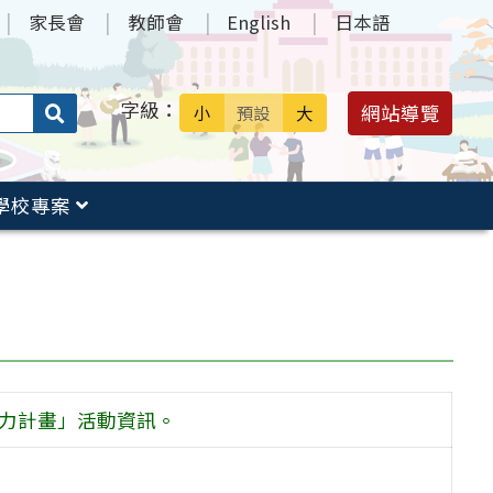
家長會
教師會
English
日本語
字級：
送出
網站導覽
小
預設
大
搜
尋：
學校專案
能力計畫」活動資訊。