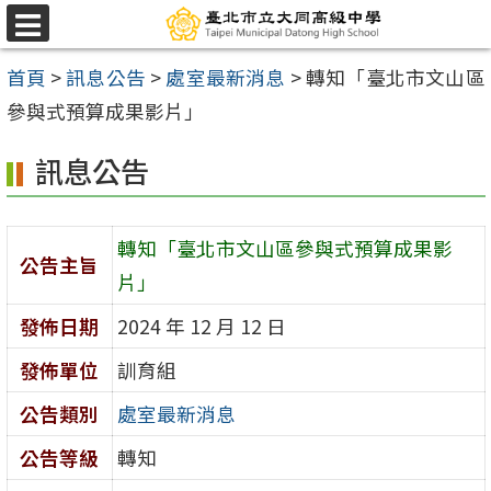
跳
選
至
單
首頁
>
訊息公告
>
處室最新消息
>
轉知「臺北市文山區
主
參與式預算成果影片」
要
內
訊息公告
容
區
轉知「臺北市文山區參與式預算成果影
公告主旨
片」
發佈日期
2024 年 12 月 12 日
發佈單位
訓育組
公告類別
處室最新消息
公告等級
轉知