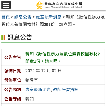
跳
選
至
單
首頁
>
訊息公告
>
處室最新消息
>
轉知《數位性暴力及
主
數位素養校園教材》簡章1份，請查照。
要
內
訊息公告
容
區
轉知《數位性暴力及數位素養校園教材》
公告主旨
簡章1份，請查照。
發佈日期
2024 年 12 月 02 日
發佈單位
輔導室
公告類別
處室最新消息
,
教師研習資訊
公告等級
轉知