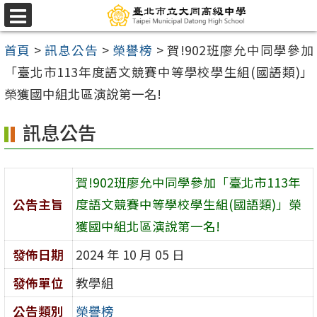
跳
選
至
單
首頁
>
訊息公告
>
榮譽榜
>
賀!902班廖允中同學參加
主
「臺北市113年度語文競賽中等學校學生組(國語類)」
要
榮獲國中組北區演說第一名!
內
容
訊息公告
區
賀!902班廖允中同學參加「臺北市113年
公告主旨
度語文競賽中等學校學生組(國語類)」榮
獲國中組北區演說第一名!
發佈日期
2024 年 10 月 05 日
發佈單位
教學組
公告類別
榮譽榜