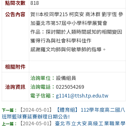
點閱次數
818
公告內容
賀!!本校同學215 柯奕安 商沐群 劉宇恆 參
加臺北市第57屆中小學科學展覽會
作品：探討關於人類時間感知的相關變因
獲得行為與社會科學科佳作
感謝羅文均師與何敏華師的指導。
相關附件
洽詢單位：
設備組員
洽詢資訊
洽詢電話：
0225054269
電子信箱：
g1141@ttsh.tp.edu.tw
【2024-05-01】
【體育組】112學年度高二國八
班際籃球賽延賽辦理日期公告!
【2024-05-01】
臺北市立大安高級工業職業學