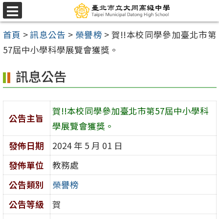
跳
選
至
單
首頁
>
訊息公告
>
榮譽榜
>
賀!!本校同學參加臺北市第
主
57屆中小學科學展覽會獲獎。
要
內
訊息公告
容
區
賀!!本校同學參加臺北市第57屆中小學科
公告主旨
學展覽會獲獎。
發佈日期
2024 年 5 月 01 日
發佈單位
教務處
公告類別
榮譽榜
公告等級
賀