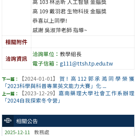
高 103 林丞昕 人工智慧 金腦獎
高 109 戴羽君 生物科技 金腦獎
恭喜以上同學!
感謝 吳淑萍老師 指導~
相關附件
洽詢單位：
教學組長
洽詢資訊
電子信箱：
g111@ttsh.tp.edu.tw
【2024-01-01】
賀! 高112郭承澔同學榮獲
「2023科學與科普專業英文能力大賽」化 ...
【2023-12-29】
嘉南藥理大學社會工作系辦理
「2024自我探索冬令營」
相關公告
2025-12-11
教務處