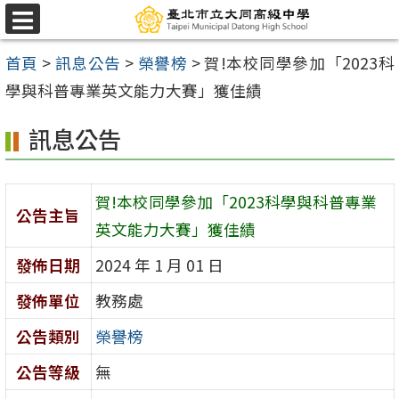
跳
選
至
單
首頁
>
訊息公告
>
榮譽榜
>
賀!本校同學參加「2023科
主
學與科普專業英文能力大賽」獲佳績
要
內
訊息公告
容
區
賀!本校同學參加「2023科學與科普專業
公告主旨
英文能力大賽」獲佳績
發佈日期
2024 年 1 月 01 日
發佈單位
教務處
公告類別
榮譽榜
公告等級
無