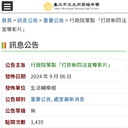
跳
選
至
單
首頁
>
訊息公告
>
重要公告
>
行政院策製「打詐新四法
主
宣導影片」
要
內
訊息公告
容
區
公告主旨
行政院策製「打詐新四法宣導影片」
發佈日期
2024 年 9 月 06 日
發佈單位
生活輔導組
公告類別
重要公告
,
處室最新消息
公告等級
無
點閱次數
1,435