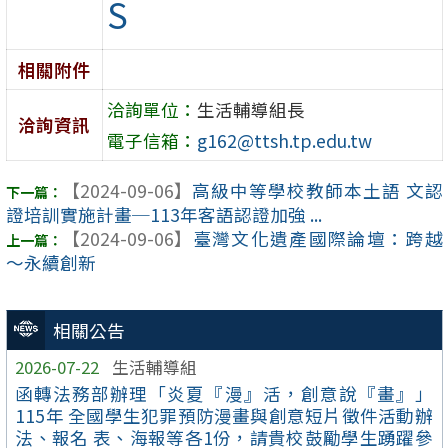
S
相關附件
洽詢單位：
生活輔導組長
洽詢資訊
電子信箱：
g162@ttsh.tp.edu.tw
【2024-09-06】
高級中等學校教師本土語 文認
證培訓實施計畫─113年客語認證加強 ...
【2024-09-06】
臺灣文化遺產國際論壇：跨越
～永續創新
相關公告
2026-07-22
生活輔導組
函轉法務部辦理「炎夏『漫』活，創意說『畫』」
115年 全國學生犯罪預防漫畫與創意短片徵件活動辦
法、報名 表、海報等各1份，請貴校鼓勵學生踴躍參