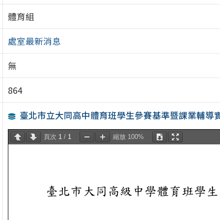
體育組
處室最新消息
無
864
臺北市立大同高中體育班學生參賽基準暨課業輔導
頁次
1
/
1
縮放
100%