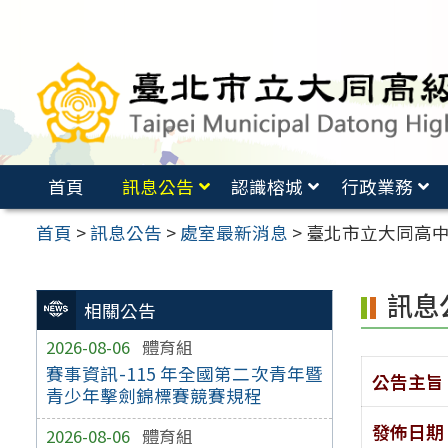
跳
至
主
要
內
容
首頁
訊息公告
認識榕城
行政業務
區
首頁
>
訊息公告
>
處室最新消息
>
臺北市立大同高
訊息
相關公告
2026-08-06
體育組
賽事資訊-115 年全國第二次青年暨
公告主旨
青少年擊劍錦標賽競賽規程
發佈日期
2026-08-06
體育組