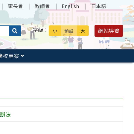
家長會
教師會
English
日本語
字級：
送出
網站導覽
小
預設
大
搜
尋：
學校專案
辦法