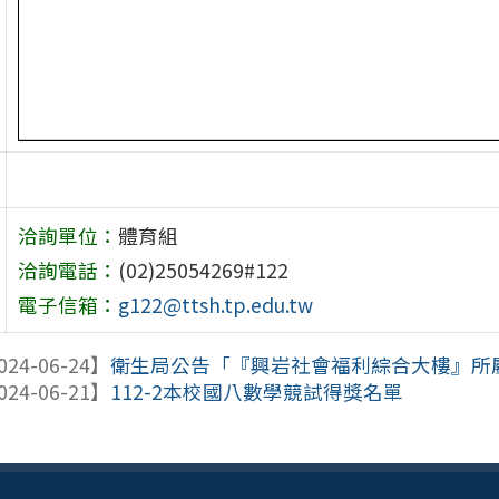
洽詢單位：
體育組
洽詢電話：
(02)25054269#122
電子信箱：
g122@ttsh.tp.edu.tw
024-06-24】
衛生局公告「『興岩社會福利綜合大樓』所屬室
024-06-21】
112-2本校國八數學競試得獎名單