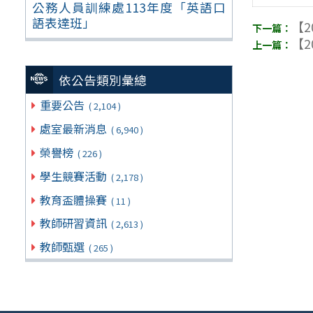
公務人員訓練處113年度「英語口
語表達班」
【2
【2
依公告類別彙總
重要公告
( 2,104 )
處室最新消息
( 6,940 )
榮譽榜
( 226 )
學生競賽活動
( 2,178 )
教育盃體操賽
( 11 )
教師研習資訊
( 2,613 )
教師甄選
( 265 )