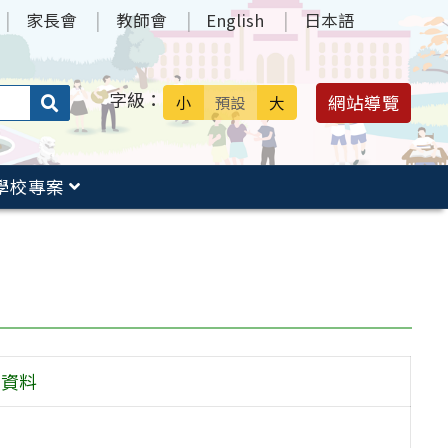
家長會
教師會
English
日本語
字級：
送出
網站導覽
小
預設
大
搜
尋：
學校專案
期資料