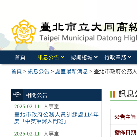
跳
至
主
要
內
容
首頁
訊息公告
認識榕城
行政業務
區
首頁
>
訊息公告
>
處室最新消息
>
臺北市政府公務人
訊息
相關公告
2025-02-11
人事室
臺北市政府公務人員訓練處114年
公告主旨
度「中英筆譯入門班」
發佈日期
2025-02-11
人事室