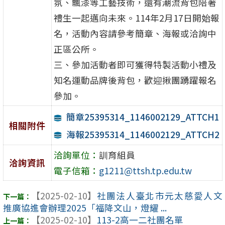
氛、飄漆等工藝技術，還有潮流背包陪著
禮生一起邁向未來。114年2月17日開始報
名，活動內容請參考簡章、海報或洽詢中
正區公所。
三、參加活動者即可獲得特製活動小禮及
知名運動品牌後背包，歡迎揪團踴躍報名
參加。
簡章25395314_1146002129_ATTCH1
相關附件
海報25395314_1146002129_ATTCH2
洽詢單位：
訓育組員
洽詢資訊
電子信箱：
g1211@ttsh.tp.edu.tw
【2025-02-10】
社團法人臺北市元太慈愛人文
推廣協進會辦理2025「福降文山，燈耀 ...
【2025-02-10】
113-2高一二社團名單