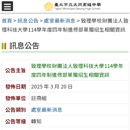
跳
選
至
單
首頁
>
訊息公告
>
處室最新消息
>
致理學校財團法人致
主
理科技大學114學年度四年制進修部單獨招生相關資訊
要
內
訊息公告
容
區
致理學校財團法人致理科技大學114學年
公告主旨
度四年制進修部單獨招生相關資訊
發佈日期
2025 年 3 月 20 日
發佈單位
註冊組
公告類別
處室最新消息
公告等級
轉知