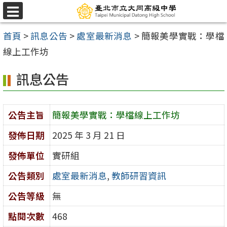
跳
選
至
單
首頁
>
訊息公告
>
處室最新消息
>
簡報美學實戰：學檔
主
線上工作坊
要
內
訊息公告
容
區
公告主旨
簡報美學實戰：學檔線上工作坊
發佈日期
2025 年 3 月 21 日
發佈單位
實研組
公告類別
處室最新消息
,
教師研習資訊
公告等級
無
點閱次數
468