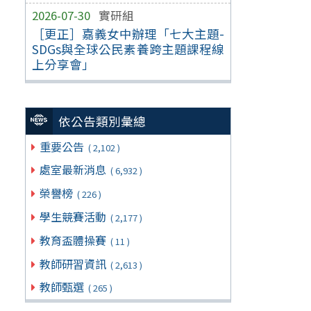
2026-07-30
實研組
［更正］嘉義女中辦理「七大主題-
SDGs與全球公民素養跨主題課程線
上分享會」
依公告類別彙總
重要公告
( 2,102 )
處室最新消息
( 6,932 )
榮譽榜
( 226 )
學生競賽活動
( 2,177 )
教育盃體操賽
( 11 )
教師研習資訊
( 2,613 )
教師甄選
( 265 )