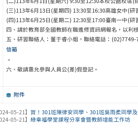
(二)113年6月1日(星期六) 9:30至12:30本校公館校區(
(三)113年6月13日(星期四) 13:30至16:30高雄女中(研
(四)113年6月25日(星期二) 12:30至17:00臺南一中(研
四、請於教育部全國教師在職進修資訊網報名，以利
五、研習聯絡人：董于睿小姐，聯絡電話：(02)7749-
信箱
。
六、敬請惠允參與人員公(差)假登記。
附件
024-05-21】
賀！301班陳律安同學、301班吳雨柔同學及21
024-05-21】
綠幸福學堂課程分享會暨教師增能工作坊