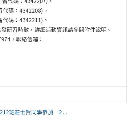
研習代碼：4342207)。
習代碼：4342208)。
習代碼：4342211)。
核發研習時數，詳細活動資訊請參閱附件說明。
7974，聯絡信箱：
2班莊士賢同學參加「2 ...