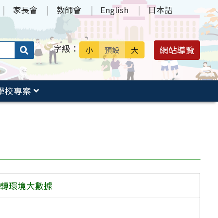
家長會
教師會
English
日本語
字級：
送出
網站導覽
小
預設
大
搜
尋：
學校專案
玩轉環境大數據