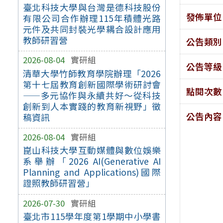
臺北科技大學與台灣是德科技股份
發佈單位
有限公司合作辦理115年積體光路
元件及共同封裝光學耦合設計應用
教師研習營
公告類別
2026-08-04
實研組
公告等級
清華大學竹師教育學院辦理「2026
第十七屆教育創新國際學術研討會
點閱次數
——多元協作與永續共好～從科技
創新到人本實踐的教育新視野」徵
公告內容
稿資訊
2026-08-04
實研組
崑山科技大學互動媒體與數位娛樂
系舉辦「2026 AI(Generative AI
Planning and Applications)國際
證照教師研習營」
2026-07-30
實研組
臺北市115學年度第1學期中小學書