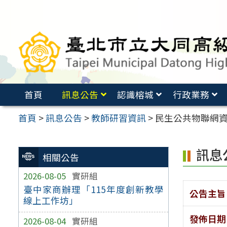
跳
至
主
要
內
容
首頁
訊息公告
認識榕城
行政業務
區
首頁
>
訊息公告
>
教師研習資訊
>
民生公共物聯網資
訊息
相關公告
2026-08-05
實研組
臺中家商辦理「115年度創新教學
公告主旨
線上工作坊」
發佈日期
2026-08-04
實研組