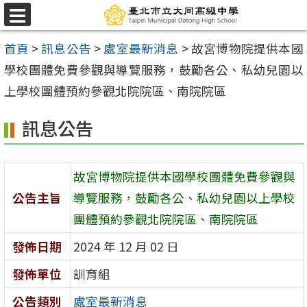
跳
選
至
單
首頁
>
訊息公告
>
處室最新消息
>
故宮博物院提供本國
主
學校團體免費參觀與導覽服務，鼓勵各公、私幼兒園以
要
上學校團體預約參觀北院院區、南院院區
內
容
訊息公告
區
故宮博物院提供本國學校團體免費參觀與
公告主旨
導覽服務，鼓勵各公、私幼兒園以上學校
團體預約參觀北院院區、南院院區
發佈日期
2024 年 12 月 02 日
發佈單位
訓育組
公告類別
處室最新消息