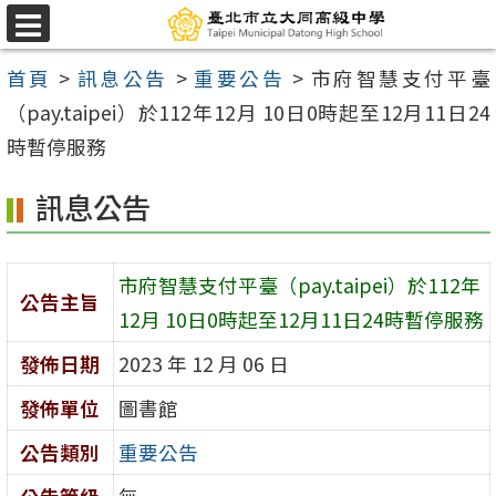
跳
選
至
單
首頁
>
訊息公告
>
重要公告
>
市府智慧支付平臺
主
（pay.taipei）於112年12月 10日0時起至12月11日24
要
時暫停服務
內
容
訊息公告
區
市府智慧支付平臺（pay.taipei）於112年
公告主旨
12月 10日0時起至12月11日24時暫停服務
發佈日期
2023 年 12 月 06 日
發佈單位
圖書館
公告類別
重要公告