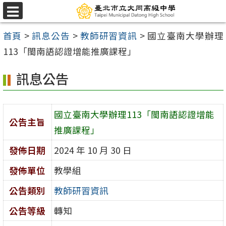
跳
選
至
單
首頁
>
訊息公告
>
教師研習資訊
>
國立臺南大學辦理
主
113「閩南語認證增能推廣課程」
要
內
訊息公告
容
區
國立臺南大學辦理113「閩南語認證增能
公告主旨
推廣課程」
發佈日期
2024 年 10 月 30 日
發佈單位
教學組
公告類別
教師研習資訊
公告等級
轉知