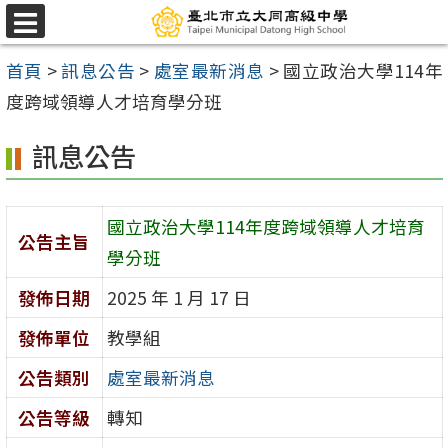
跳
選
至
單
首頁
>
訊息公告
>
處室最新消息
>
國立政治大學114年
主
度跨域領導人才培育學分班
要
內
訊息公告
容
區
國立政治大學114年度跨域領導人才培育
公告主旨
學分班
發佈日期
2025 年 1 月 17 日
發佈單位
教學組
公告類別
處室最新消息
公告等級
轉知