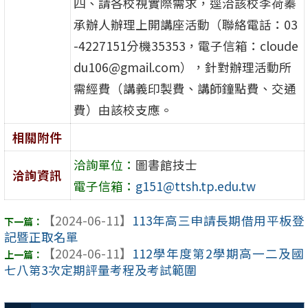
四、請各校視實際需求，逕洽該校李荷蓁
承辦人辦理上開講座活動（聯絡電話：03
-4227151分機35353，電子信箱：cloude
du106@gmail.com），針對辦理活動所
需經費（講義印製費、講師鐘點費、交通
費）由該校支應。
相關附件
洽詢單位：
圖書館技士
洽詢資訊
電子信箱：
g151@ttsh.tp.edu.tw
【2024-06-11】
113年高三申請長期借用平板登
記暨正取名單
【2024-06-11】
112學年度第2學期高一二及國
七八第3次定期評量考程及考試範圍