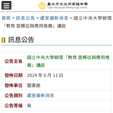
跳
選
至
單
首頁
>
訊息公告
>
處室最新消息
>
國立中央大學辦理
主
「教育 雲概述與應用推廣」講座
要
內
訊息公告
容
區
國立中央大學辦理「教育 雲概述與應用推
公告主旨
廣」講座
發佈日期
2024 年 6 月 11 日
發佈單位
圖書館
公告類別
處室最新消息
公告等級
無