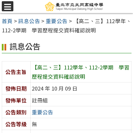
跳
選
至
單
首頁
>
訊息公告
>
重要公告
>
【高二、三】112學年、
主
112-2學期 學習歷程提交資料確認說明
要
內
訊息公告
容
區
【高二、三】112學年、112-2學期 學習
公告主旨
歷程提交資料確認說明
發佈日期
2024 年 10 月 09 日
發佈單位
註冊組
公告類別
重要公告
公告等級
無