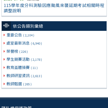
115學年度分科測驗因應颱風來襲延期考試相關時程
調整說明
依公告類別彙總
重要公告
( 2,104 )
處室最新消息
( 6,940 )
榮譽榜
( 226 )
學生競賽活動
( 2,178 )
教育盃體操賽
( 11 )
教師研習資訊
( 2,613 )
教師甄選
( 265 )