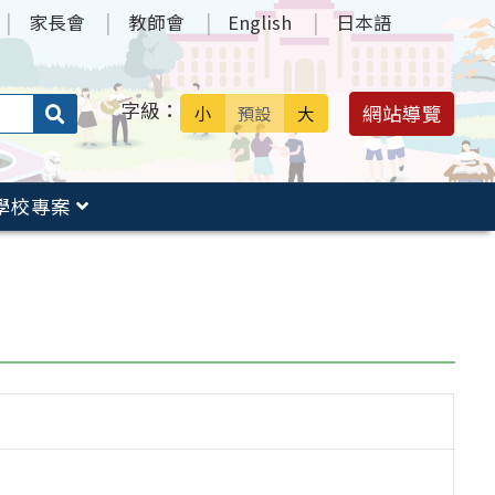
家長會
教師會
English
日本語
字級：
送出
網站導覽
小
預設
大
搜
尋：
學校專案