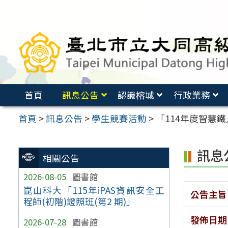
跳
至
主
要
內
容
首頁
訊息公告
認識榕城
行政業務
區
首頁
>
訊息公告
>
學生競賽活動
>
「114年度智慧
訊息
相關公告
2026-08-05
圖書館
崑山科大「115年iPAS資訊安全工
公告主旨
程師(初階)證照班(第2 期)」
發佈日期
2026-07-28
圖書館