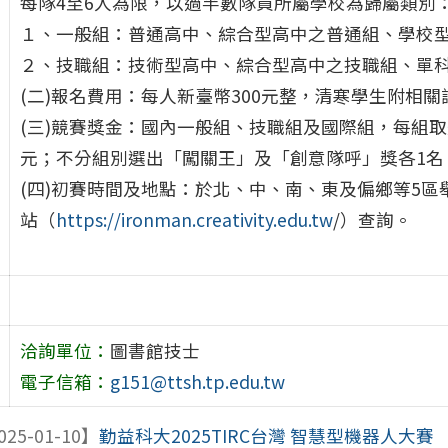
每隊4至6人為限，以過半數隊員所屬學校為歸屬類別
１、一般組：普通高中、綜合型高中之普通組、學校型
２、技職組：技術型高中、綜合型高中之技職組、單
(二)報名費用：每人新臺幣300元整，清寒學生附相
(三)競賽獎金：國內一般組、技職組及國際組，每組取
元；不分組別選出「闖關王」及「創意隊呼」獎各1名
(四)初賽時間及地點：於北、中、南、東及偏鄉等5
站（
https://ironman.creativity.edu.tw
/）查詢。
洽詢單位：
圖書館技士
電子信箱：
g151@ttsh.tp.edu.tw
025-01-10】
勤益科大2025TIRC台灣 智慧型機器人大賽