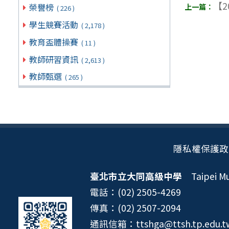
【2
榮譽榜
( 226 )
學生競賽活動
( 2,178 )
教育盃體操賽
( 11 )
教師研習資訊
( 2,613 )
教師甄選
( 265 )
隱私權保護政
臺北市立大同高級中學
Taipei Mun
電話：(02) 2505-4269
傳真：(02) 2507-2094
通訊信箱：ttshga@ttsh.tp.edu.t