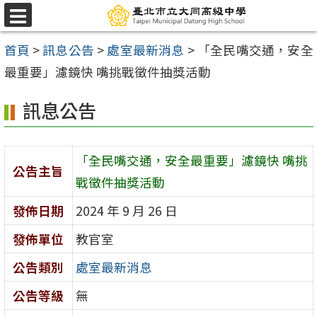
跳
選
至
單
首頁
>
訊息公告
>
處室最新消息
>
「全民嘴交通，安全
主
最重要」濾鏡快 嘴挑戰徵件抽獎活動
要
內
訊息公告
容
區
「全民嘴交通，安全最重要」濾鏡快 嘴挑
公告主旨
戰徵件抽獎活動
發佈日期
2024 年 9 月 26 日
發佈單位
教官室
公告類別
處室最新消息
公告等級
無