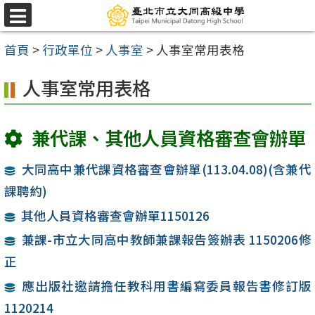
跳
選
至
單
首頁
>
行政單位
>
人事室
>
人事室常用表格
主
要
人事室常用表格
內
容
兼代課、其他人員資格審查會辦單
區
大同高中兼代課資格審查會辦單(113.04.08)(含兼代
課聘約)
其他人員資格審查會辦單1150126
兼課-市立大同高中教師兼課報告簽辦表 1150206修
正
應出版社邀請擔任教科用書編寫委員報告書修訂版
1120214