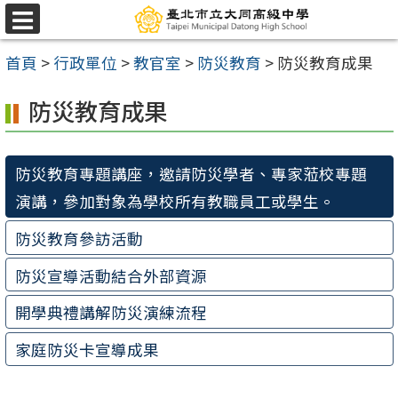
跳
選
至
單
首頁
>
行政單位
>
教官室
>
防災教育
>
防災教育成果
主
要
防災教育成果
內
容
防災教育專題講座，邀請防災學者、專家蒞校專題
區
演講，參加對象為學校所有教職員工或學生。
防災教育參訪活動
防災宣導活動結合外部資源
開學典禮講解防災演練流程
家庭防災卡宣導成果