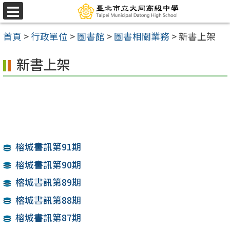
跳
選
至
單
首頁
>
行政單位
>
圖書館
>
圖書相關業務
>
新書上架
主
要
新書上架
內
容
區
榕城書訊第91期
榕城書訊第90期
榕城書訊第89期
榕城書訊第88期
榕城書訊第87期