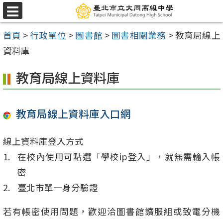
跳
選
至
單
首頁
>
行政單位
>
圖書館
>
圖書相關業務
>
教育局線上
主
資料庫
要
內
教育局線上資料庫
容
區
教育局線上資料庫入口網
線上資料庫登入方式
在校內使用可點選「學校ip登入」，就無需輸入帳
密
臺北市單一身分驗證
若有帳密使用問題，歡迎洽圖書館讀服組或致電分機