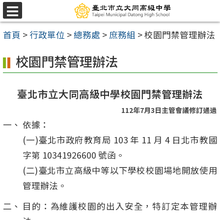
跳
選
至
單
首頁
>
行政單位
>
總務處
>
庶務組
>
校園門禁管理辦法
主
要
校園門禁管理辦法
內
容
臺北市立大同高級中學校園門禁管理辦法
區
112年7月3日主管會議修訂通過
依據：
(一)臺北市政府教育局 103 年 11 月 4 日北市教國
字第 10341926600 號函。
(二)臺北市立高級中等以下學校校園場地開放使用
管理辦法。
目的：為維護校園的出入安全，特訂定本管理辦