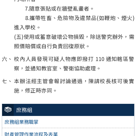
7.隨意張貼或在牆壁亂畫者。
8.攜帶牲畜、危險物及違禁品(如鞭炮、煙火)
進入學校。
(五)使用或蓄意破壞公物損毀，除送警究辦外，需
照價賠償或自行負責回復原狀。
校內人員發現可疑人物應即撥打 110 通知轄區警
察，並通知教官室、警衛協助處理。
本辦法經主管會報討論通過，陳請校長核可後實
施，修正時亦同。
庶務組
庶務組業務職掌
財產管理作業流程及表單