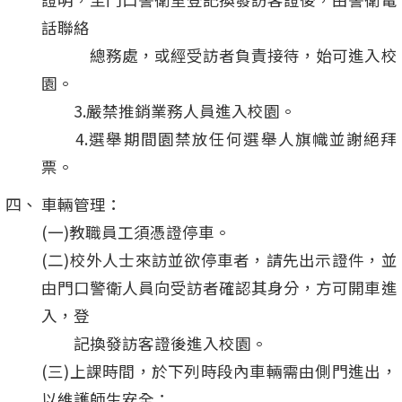
話聯絡
總務處，或經受訪者負責接待，始可進入校
園。
3.嚴禁推銷業務人員進入校園。
4.選舉期間園禁放任何選舉人旗幟並謝絕拜
票。
車輛管理：
(一)教職員工須憑證停車。
(二)校外人士來訪並欲停車者，請先出示證件，並
由門口警衛人員向受訪者確認其身分，方可開車進
入，登
記換發訪客證後進入校園。
(三)上課時間，於下列時段內車輛需由側門進出，
以維護師生安全：