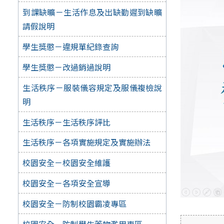
到課缺曠－生活作息及出缺勤遲到缺曠
請假說明
學生獎懲－違規單紀錄查詢
學生獎懲－改過銷過說明
生活秩序－服裝儀容規定及服儀複檢說
明
生活秩序－生活秩序評比
生活秩序－各項實施規定及實施辦法
校園安全－校園安全維護
校園安全－各項安全宣導
校園安全－防制校園霸凌專區
校園安全－防制學生藥物濫用專區