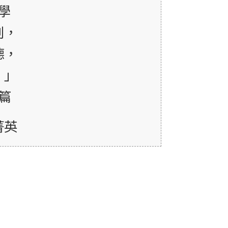
學
刑，
德，
。」
篇
菁英