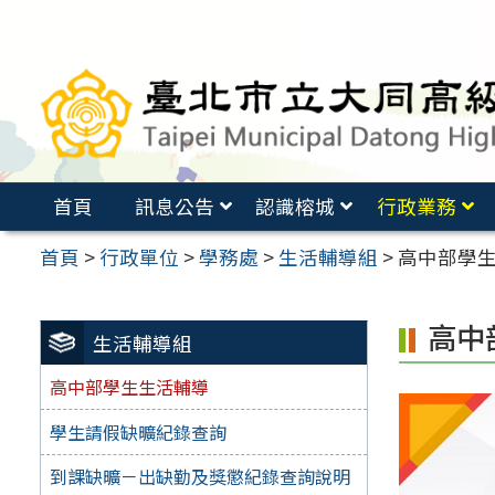
跳
至
主
要
內
容
首頁
訊息公告
認識榕城
行政業務
區
首頁
>
行政單位
>
學務處
>
生活輔導組
>
高中部學
高中
生活輔導組
高中部學生生活輔導
學生請假缺曠紀錄查詢
到課缺曠－出缺勤及獎懲紀錄查詢說明