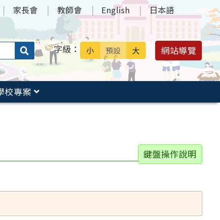
家長會
教師會
English
日本語
字級：
送出
網站導覽
小
預設
大
搜
尋：
學校專案
鍵盤操作說明