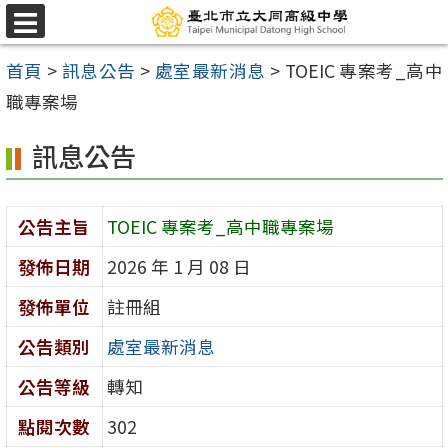
跳
選
至
單
首頁
>
訊息公告
>
處室最新消息
>
TOEIC 專案考_高中
主
職專案場
要
內
訊息公告
容
區
公告主旨
TOEIC 專案考_高中職專案場
發佈日期
2026 年 1 月 08 日
發佈單位
註冊組
公告類別
處室最新消息
公告等級
轉知
點閱次數
302