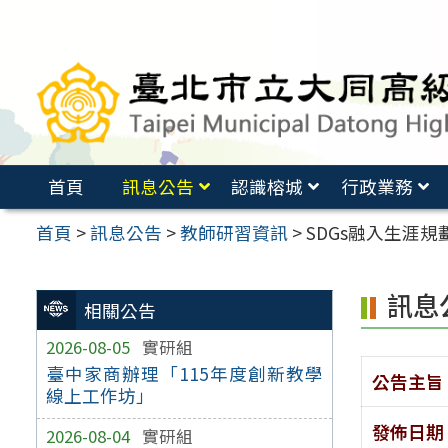
跳
至
主
要
內
容
首頁
訊息公告
認識榕城
行政業務
區
首頁
>
訊息公告
>
教師研習資訊
>
SDGs融入生涯規劃
訊息
相關公告
2026-08-05
實研組
臺中家商辦理「115年度創新教學
公告主旨
線上工作坊」
發佈日期
2026-08-04
實研組