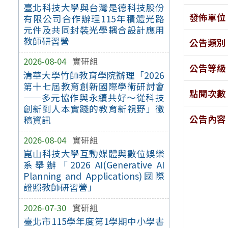
臺北科技大學與台灣是德科技股份
發佈單位
有限公司合作辦理115年積體光路
元件及共同封裝光學耦合設計應用
教師研習營
公告類別
2026-08-04
實研組
公告等級
清華大學竹師教育學院辦理「2026
第十七屆教育創新國際學術研討會
點閱次數
——多元協作與永續共好～從科技
創新到人本實踐的教育新視野」徵
公告內容
稿資訊
2026-08-04
實研組
崑山科技大學互動媒體與數位娛樂
系舉辦「2026 AI(Generative AI
Planning and Applications)國際
證照教師研習營」
2026-07-30
實研組
臺北市115學年度第1學期中小學書