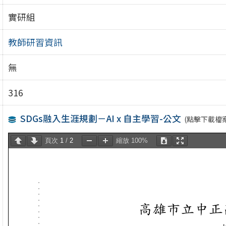
實研組
教師研習資訊
無
316
SDGs融入生涯規劃－AI x 自主學習-公文
(點擊下載檔案
頁次
1
/
2
縮放
100%