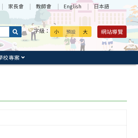
家長會
教師會
English
日本語
字級：
送出
網站導覽
小
預設
大
搜
尋：
學校專案