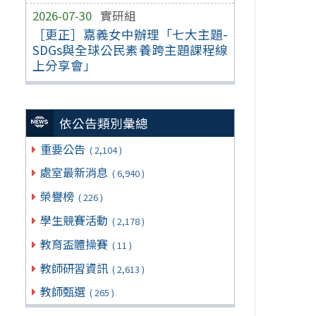
2026-07-30
實研組
［更正］嘉義女中辦理「七大主題-
SDGs與全球公民素養跨主題課程線
上分享會」
依公告類別彙總
重要公告
( 2,104 )
處室最新消息
( 6,940 )
榮譽榜
( 226 )
學生競賽活動
( 2,178 )
教育盃體操賽
( 11 )
教師研習資訊
( 2,613 )
教師甄選
( 265 )