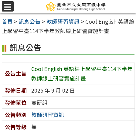
跳
選
至
單
首頁
>
訊息公告
>
教師研習資訊
>
Cool English 英語線
主
上學習平臺114下半年教師線上研習實施計畫
要
內
訊息公告
容
區
Cool English 英語線上學習平臺114下半年
公告主旨
教師線上研習實施計畫
發佈日期
2025 年 9 月 02 日
發佈單位
實研組
公告類別
教師研習資訊
公告等級
無